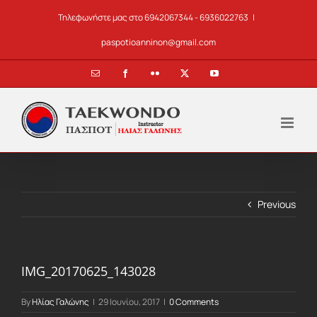
Skip
Τηλεφωνήστε μας στο 6942067344 - 6936022763
|
to
content
paspotioanninon@gmail.com
Email
Facebook
Flickr
X
YouTube
Previous
IMG_20170625_143028
By
Ηλίας Γαλώνης
|
29 Ιουνίου, 2017
|
0 Comments