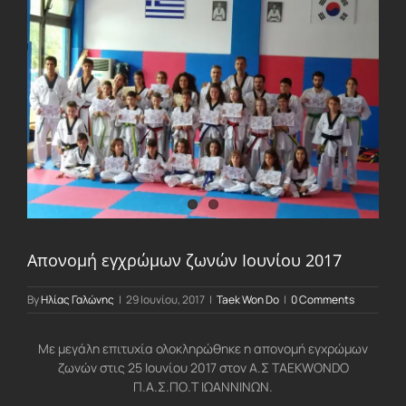
Larger
Image
Απονομή εγχρώμων ζωνών Ιουνίου 2017
By
Ηλίας Γαλώνης
|
29 Ιουνίου, 2017
|
Taek Won Do
|
0 Comments
Με μεγάλη επιτυχία ολοκληρώθηκε η απονομή εγχρώμων
ζωνών στις 25 Ιουνίου 2017 στον Α.Σ TAEKWONDO
Π.Α.Σ.ΠΟ.Τ ΙΩΑΝΝΙΝΩΝ.