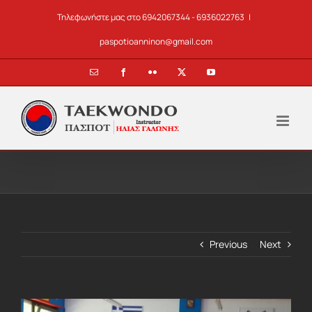
Skip
Τηλεφωνήστε μας στο 6942067344 - 6936022763
|
to
content
paspotioanninon@gmail.com
Email
Facebook
Flickr
X
YouTube
Previous
Next
View