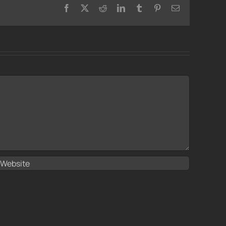
Facebook
X
Reddit
LinkedIn
Tumblr
Pinterest
Email