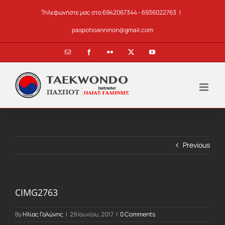
Skip
Τηλεφωνήστε μας στο 6942067344 - 6936022763
|
to
content
paspotioanninon@gmail.com
Email
Facebook
Flickr
X
YouTube
Previous
CIMG2763
By
Ηλίας Γαλώνης
|
29 Ιουνίου, 2017
|
0 Comments