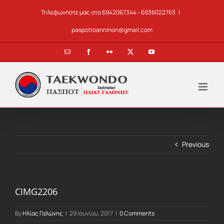
Skip
Τηλεφωνήστε μας στο 6942067344 - 6936022763
|
to
content
paspotioanninon@gmail.com
Email
Facebook
Flickr
X
YouTube
Previous
CIMG2206
By
Ηλίας Γαλώνης
|
29 Ιουνίου, 2017
|
0 Comments