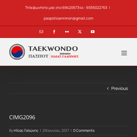
Skip
Τηλεφωνήστε μας στο 6942067344 - 6936022763
|
to
content
paspotioanninon@gmail.com
Email
Facebook
Flickr
X
YouTube
Previous
CIMG2096
By
Ηλίας Γαλώνης
|
29 Ιουνίου, 2017
|
0 Comments