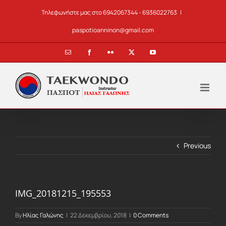
Skip
Τηλεφωνήστε μας στο 6942067344 - 6936022763
|
to
content
paspotioanninon@gmail.com
Email
Facebook
Flickr
X
YouTube
Previous
IMG_20181215_195553
By
Ηλίας Γαλώνης
|
22 Δεκεμβρίου, 2018
|
0 Comments