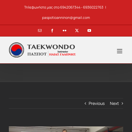
Skip
Τηλεφωνήστε μας στο 6942067344 - 6936022763
|
to
content
paspotioanninon@gmail.com
Email
Facebook
Flickr
X
YouTube
Previous
Next
View