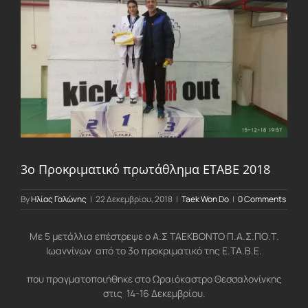
Larger
Image
3ο Προκριματικό πρωτάθλημα ΕΤΑΒΕ 2018
By
Ηλίας Γαλώνης
|
22 Δεκεμβρίου, 2018
|
Taek Won Do
|
0 Comments
Με 5 μετάλλια επέστρεψε ο Α.Σ ΤΑΕΚΒΟΝΤΟ Π.Α.Σ.ΠΟ.Τ.
Ιωαννίνων από το 3o προκριματικό της Ε.ΤΑ.Β.Ε.
που πραγματοποιήθηκε στο Ωραιόκαστρο Θεσσαλονίνκης
στις 14-16 Δεκεμβρίου.