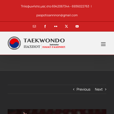
Skip
Τηλεφωνήστε μας στο 6942067344 - 6936022763
|
to
content
paspotioanninon@gmail.com
Email
Facebook
Flickr
X
YouTube
Previous
Next
View