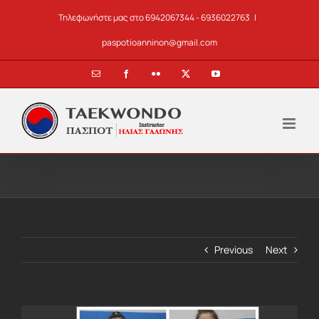
Skip
Τηλεφωνήστε μας στο 6942067344 - 6936022763
|
to
content
paspotioanninon@gmail.com
Email
Facebook
Flickr
X
YouTube
Previous
Next
View