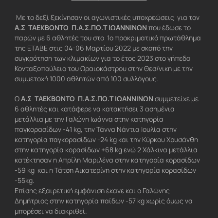
Με το δεξί ξεκίνησαν οι αγωνιστικές υποχρεώσεις για τον
Α.Σ ΤΑΕΚΒΟΝΤΟ Π.Α.Σ.ΠΟ.Τ ΙΩΑΝΝΙΝΩΝ
που έδωσε το
παρών με 6 αθλητές του στο 1ο προκριματικό πρωτάθλημα
της ΕΤΑΒΕ στις 04-06 Μαρτίου 2022 με σκοπό την
συγκρότηση των κλιμακίων για το έτος 2023 στο γήπεδο
Κονταξοπούλειο του Ωραιοκάστρου στην Θεσ/νικη με την
συμμετοχή 1000 αθλητών από 100 συλλόγους.
Ο
Α.Σ ΤΑΕΚΒΟΝΤΟ Π.Α.Σ.ΠΟ.Τ ΙΩΑΝΝΙΝΩΝ
συμμετείχε με
6 αθλητές και κατάφερε να κατακτήσει 3 ασημένια
μετάλλια με την Γαλώνη Ιωάννα στην κατηγορία
παγκορασίδων -41 kg, την Τάννα Νάντια Ιουλία στην
κατηγορία παγκορασίδων -24 kg και την Κύρκου Χρυσάνθη
στην κατηγορία κορασίδων +68 kg ενώ 2 Χάλκινα μετάλλια
κατέκτησαν η Απρίλη Μαριλένα στην κατηγορία κορασίδων
-59 kg και η Τάτση Αικατερίνη στην κατηγορία κορασίδων
-55kg.
Επίσης εξαιρετική εμφάνιση έκανε και ο Γαλώνης
Δημήτριος στην κατηγορία παίδων -57 kg χωρίς όμως να
μπορέσει να διακριθεί.