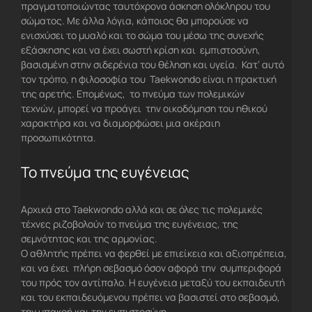
πραγματοποιώντας ταυτόχρονα άσκηση ολόκληρου του
σώματος. Με άλλα λόγια, κάποιος θα μπορούσε να
ενισχύσει το μυαλό και το σώμα του μέσω της συνεχής
εξάσκησης και να έχει σωστή κρίση και εμπιστοσύνη,
βασισμένη στην σιδερένια του θέληση και υγεία. Κατ’ αυτό
τον τρόπο, η φιλοσοφία του Taekwondo είναι η πρακτική
της αρετής. Επομένως, το πνεύμα των πολεμικών
τεχνών, μπορεί να προάγει την οικοδόμηση του ηθικού
χαρακτήρα και να διαμορφώσει μια ακέραιη
προσωπικότητα.
Το πνεύμα της ευγένειας
Αρχικά στο Taekwondo αλλά και σε όλες τις πολεμικές
τέχνες ριζοβολούν το πνεύμα της ευγένειας, της
σεμνότητας και της αρμονίας.
Ο αθλητής πρέπει να φερθεί με επιείκεια και αξιοπρέπεια,
και να έχει πλήρη σεβασμό όσον αφορά την συμπεριφορά
του πρός τον αντίπαλο. Η ευγένεια μεταξύ του εκπαιδευτή
και του εκπαιδευόμενου πρέπει να βασιστεί στο σεβασμό,
την υπακοή και την εμπιστοσύνη.