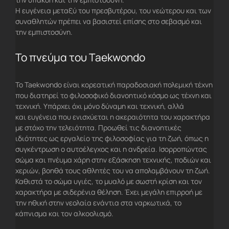
Η ευγένεια μεταξύ του πρεσβυτέρου, του νεώτερου και των
συναθλητών πρέπει να βασιστεί επίσης στο σεβασμό και
την εμπιστοσύνη.
Το πνεύμα του Taekwondo
To Taekwondo είναι κορεατική παραδοσιακή πολεμική τέχνη
που διατηρεί το φιλοσοφικό διανοητικό κόσμο ως τέχνη και
τεχνική. Υπάρχει όχι μόνο δύναμη και τεχνική, αλλά
και ευγένεια που ενισχύεται η ακεραιότητα του χαρακτήρα
με στόχο την τελειότητα. Προωθεί τις διανοητικές
ιδιότητες ως εργαλείο της φιλοσοφίας για τη ζωή, όπως η
συγκέντρωση ο αυτοέλεγχος και η ανδρεία. Ισορροπώντας
σώμα και πνέυμα χάρη στην εξάσκηση τεχνικής, ποδιών και
χεριών, βοηθά τους αθλητές του να απολαμβάνουν τη ζωή.
Καθιστά το σώμα υγιές, το μυαλό με σωστή κρίση και τον
χαρακτήρα με σιδερένια θέληση. Έχει μεγάλη επιρροή με
την ηθική στην νεολαία ενάντια στα ναρκωτικά, το
κάπνισμα και τον αλκοολισμό.