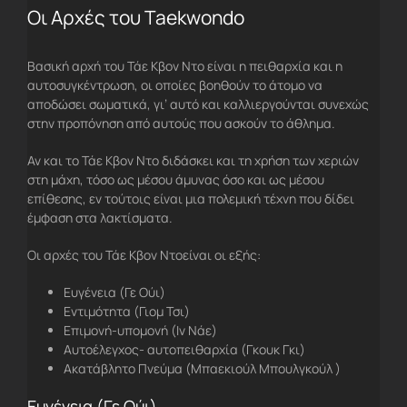
Οι Αρχές του Taekwondo
Βασική αρχή του Τάε Κβον Ντο είναι η πειθαρχία και η
αυτοσυγκέντρωση, οι οποίες βοηθούν το άτομο να
αποδώσει σωματικά, γι’ αυτό και καλλιεργούνται συνεχώς
στην προπόνηση από αυτούς που ασκούν το άθλημα.
Αν και το Τάε Κβον Ντο διδάσκει και τη χρήση των χεριών
στη μάχη, τόσο ως μέσου άμυνας όσο και ως μέσου
επίθεσης, εν τούτοις είναι μια πολεμική τέχνη που δίδει
έμφαση στα λακτίσματα.
Οι αρχές του Τάε Κβον Ντοείναι οι εξής:
Ευγένεια (Γε Ούι)
Εντιμότητα (Γιομ Τσι)
Επιμονή-υπομονή (Ιν Νάε)
Αυτοέλεγχος- αυτοπειθαρχία (Γκουκ Γκι)
Ακατάβλητο Πνεύμα (Μπαεκιούλ Μπουλγκούλ )
Ευγένεια (Γε Ούι)