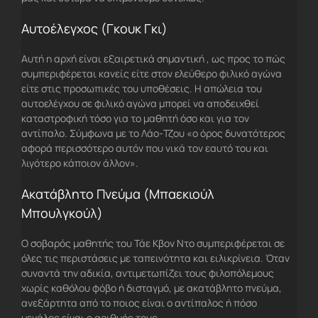
Αυτοέλεγχος (Γκουκ Γκι)
Αυτή η αρχή είναι εξαιρετικά σημαντική , ως προς το πώς
συμπεριφέρεται κανείς είτε στον ελεύθερο φιλικό αγώνα
είτε στις προσωπικές του υποθέσεις. Η απώλεια του
αυτοελέγχου σε φιλικό αγώνα μπορεί να αποδειχθεί
καταστροφική τόσο για το μαθητή όσο και για τον
αντίπαλο. Σύμφωνα με το Λάο-Τζου «ο όρος δυνατότερος
αφορά περισσότερο αυτόν που νικά τον εαυτό του και
λιγότερο κάποιον άλλον».
Ακατάβλητο Πνεύμα (Μπαεκιούλ
Μπουλγκούλ)
Ο σοβαρός μαθητής του Τάε Κβον Ντο συμπεριφέρεται σε
όλες τις περιστάσεις με ταπεινότητα και ειλικρίνεια. Όταν
συναντά την αδικία, αντιμετωπίζει τους φιλοπόλεμους
χωρίς καθόλου φόβο ή δισταγμό, με ακατάβλητο πνεύμα,
ανεξάρτητα από το ποιος είναι ο αντίπαλος ή πόσο
μεγάλος είναι ο αριθμός τους.