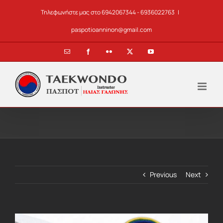
Skip
Τηλεφωνήστε μας στο 6942067344 - 6936022763
|
to
content
paspotioanninon@gmail.com
Email
Facebook
Flickr
X
YouTube
Previous
Next
View