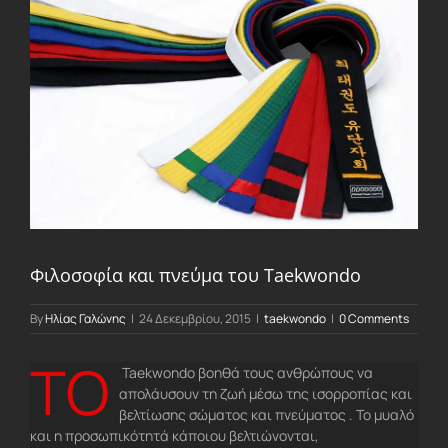
Larger
Image
Φιλοσοφία και πνεύμα του Taekwondo
By
Ηλίας Γαλώνης
|
24 Δεκεμβρίου, 2015
|
taekwondo
|
0 Comments
ΤΟ
Taekwondo βοηθά τους ανθρώπους να
απολάυσουν τη ζωή μέσω της ισορροπίας και
βελτίωσης σώματος και πνεύματος . Το μυαλό
και η προσωπικότητά κάποιου βελτιώνονται,