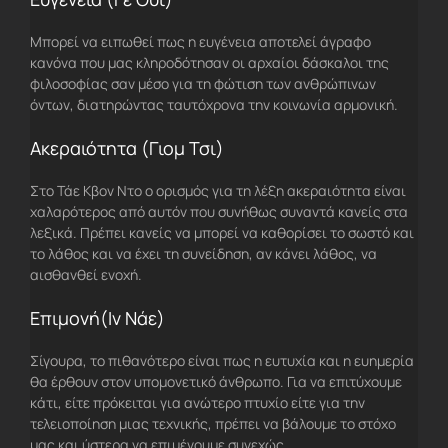
Μπορεί να ειπωθεί πως η ευγένεια αποτελεί άγραφο
κανόνα που μας κληροδότησαν οι αρχαίοι δάσκαλοι της
φιλοσοφίας σαν μέσο για τη φώτιση των ανθρώπινων
όντων, διατηρώντας ταυτόχρονα την κοινωνία αρμονική.
Ακεραιότητα (Γιομ Τσι)
Στο Τάε Κβον Ντο ο ορισμός για τη λέξη ακεραιότητα είναι
χαλαρότερος από αυτόν που συνήθως συναντά κανείς στα
λεξικά. Πρέπει κανείς να μπορεί να καθορίσει το σωστό και
το λάθος και να έχει τη συνείδηση, αν κάνει λάθος, να
αισθανθεί ενοχή.
Επιμονή(Ιν Νάε)
Σίγουρα, το πιθανότερο είναι πως η ευτυχία και η ευημερία
θα έρθουν στον υπομονετικό άνθρωπο. Για να επιτύχουμε
κάτι, είτε πρόκειται για ανώτερο πτυχίο είτε για την
τελειοποίηση μιας τεχνικής, πρέπει να βάλουμε το στόχο
μας και ύστερα να επιμένουμε συνεχώς.