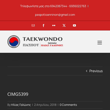
Skip
Τηλεφωνήστε μας στο 6942067344 - 6936022763
|
to
content
paspotioanninon@gmail.com
Email
Facebook
Flickr
X
YouTube
Previous
CIMG5399
By
Ηλίας Γαλώνης
|
2 Απριλίου, 2018
|
0 Comments