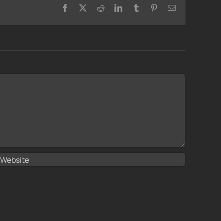
Facebook
X
Reddit
LinkedIn
Tumblr
Pinterest
Email