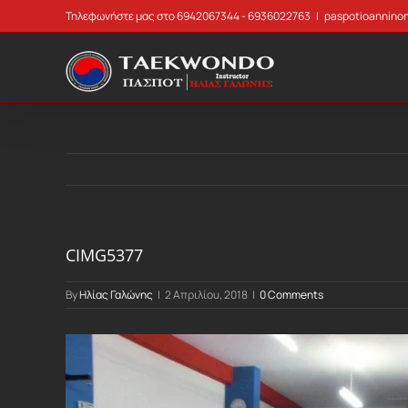
Skip
Τηλεφωνήστε μας στο 6942067344 - 6936022763
|
paspotioannino
to
content
CIMG5377
By
Ηλίας Γαλώνης
|
2 Απριλίου, 2018
|
0 Comments