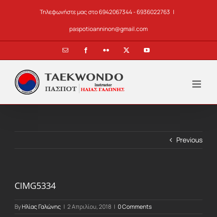
Skip
Τηλεφωνήστε μας στο 6942067344 - 6936022763
|
to
content
paspotioanninon@gmail.com
Email
Facebook
Flickr
X
YouTube
Previous
CIMG5334
By
Ηλίας Γαλώνης
|
2 Απριλίου, 2018
|
0 Comments