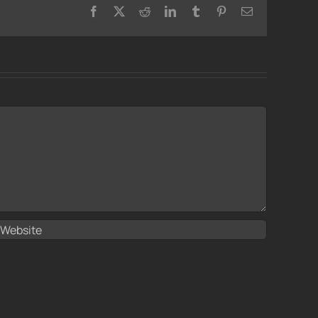
Facebook
X
Reddit
LinkedIn
Tumblr
Pinterest
Email