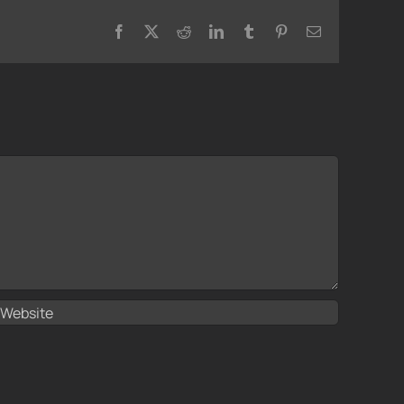
Facebook
X
Reddit
LinkedIn
Tumblr
Pinterest
Email