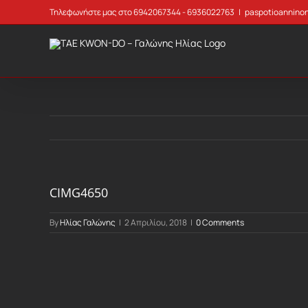
Skip
Τηλεφωνήστε μας στο 6942067344 - 6936022763
|
paspotioannino
to
content
CIMG4650
By
Ηλίας Γαλώνης
|
2 Απριλίου, 2018
|
0 Comments