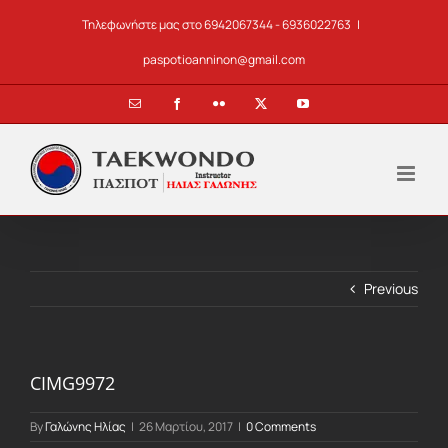
Skip
Τηλεφωνήστε μας στο 6942067344 - 6936022763
|
to
content
paspotioanninon@gmail.com
Email
Facebook
Flickr
X
YouTube
Previous
CIMG9972
By
Γαλώνης Ηλίας
|
26 Μαρτίου, 2017
|
0 Comments