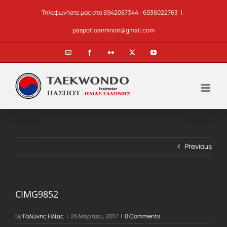
Skip
Τηλεφωνήστε μας στο 6942067344 - 6936022763
|
to
content
paspotioanninon@gmail.com
Email
Facebook
Flickr
X
YouTube
Previous
CIMG9852
By
Γαλώνης Ηλίας
|
26 Μαρτίου, 2017
|
0 Comments