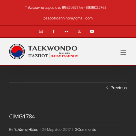
Skip
Τηλεφωνήστε μας στο 6942067344 - 6936022763
|
to
content
paspotioanninon@gmail.com
Email
Facebook
Flickr
X
YouTube
Previous
CIMG1784
By
Γαλώνης Ηλίας
|
26 Μαρτίου, 2017
|
0 Comments