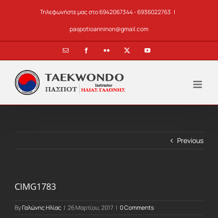
Skip
Τηλεφωνήστε μας στο 6942067344 - 6936022763
|
to
content
paspotioanninon@gmail.com
Email
Facebook
Flickr
X
YouTube
Previous
CIMG1783
By
Γαλώνης Ηλίας
|
26 Μαρτίου, 2017
|
0 Comments