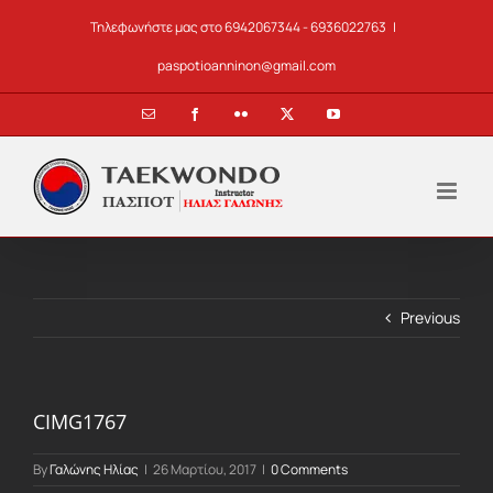
Skip
Τηλεφωνήστε μας στο 6942067344 - 6936022763
|
to
content
paspotioanninon@gmail.com
Email
Facebook
Flickr
X
YouTube
Previous
CIMG1767
By
Γαλώνης Ηλίας
|
26 Μαρτίου, 2017
|
0 Comments