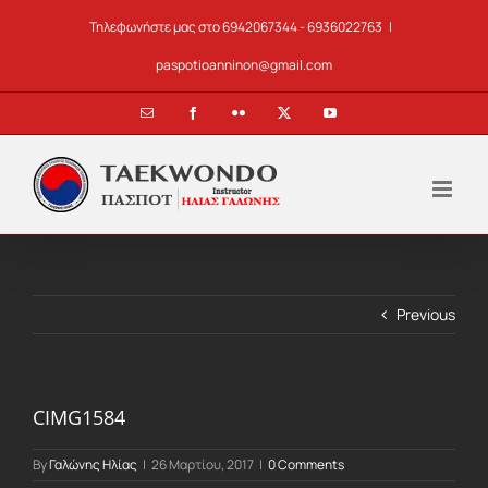
Skip
Τηλεφωνήστε μας στο 6942067344 - 6936022763
|
to
content
paspotioanninon@gmail.com
Email
Facebook
Flickr
X
YouTube
Previous
CIMG1584
By
Γαλώνης Ηλίας
|
26 Μαρτίου, 2017
|
0 Comments