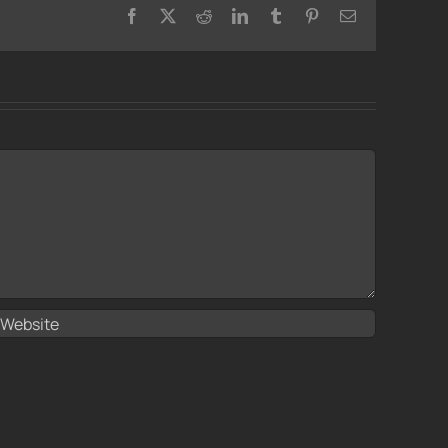
Facebook
X
Reddit
LinkedIn
Tumblr
Pinterest
Email