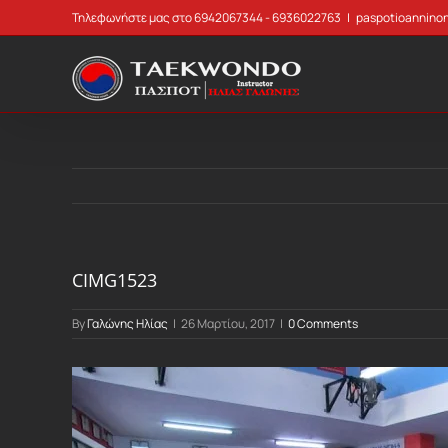
Skip
Τηλεφωνήστε μας στο 6942067344 - 6936022763
|
paspotioannino
to
content
CIMG1523
By
Γαλώνης Ηλίας
|
26 Μαρτίου, 2017
|
0 Comments