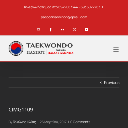
Skip
Τηλεφωνήστε μας στο 6942067344 - 6936022763
|
to
content
paspotioanninon@gmail.com
Email
Facebook
Flickr
X
YouTube
Previous
CIMG1109
By
Γαλώνης Ηλίας
|
26 Μαρτίου, 2017
|
0 Comments