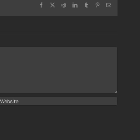
Facebook
X
Reddit
LinkedIn
Tumblr
Pinterest
Email