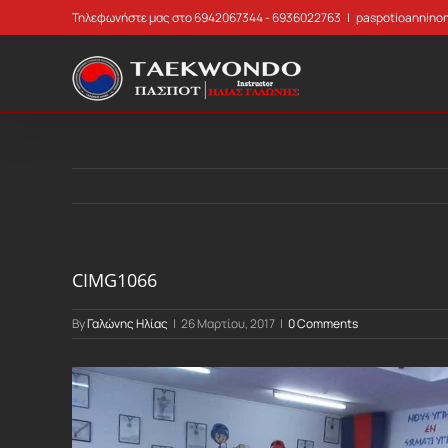
Skip
Τηλεφωνήστε μας στο 6942067344 - 6936022763
|
paspotioannino
to
content
CIMG1066
By
Γαλώνης Ηλίας
|
26 Μαρτίου, 2017
|
0 Comments