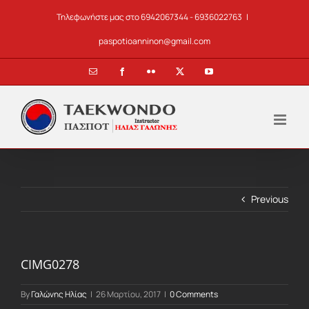
Skip
Τηλεφωνήστε μας στο 6942067344 - 6936022763
|
to
content
paspotioanninon@gmail.com
Email
Facebook
Flickr
X
YouTube
Previous
CIMG0278
By
Γαλώνης Ηλίας
|
26 Μαρτίου, 2017
|
0 Comments