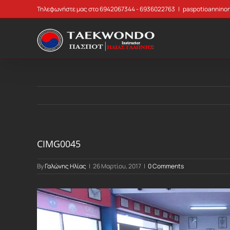
Skip
Τηλεφωνήστε μας στο 6942067344 - 6936022763
|
paspotioannino
to
content
CIMG0045
By
Γαλώνης Ηλίας
|
26 Μαρτίου, 2017
|
0 Comments