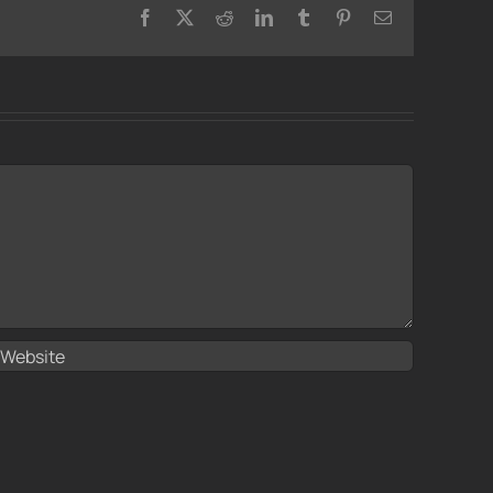
Facebook
X
Reddit
LinkedIn
Tumblr
Pinterest
Email