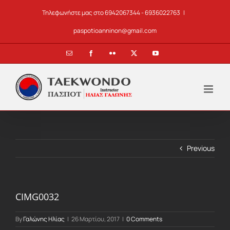
Skip
Τηλεφωνήστε μας στο 6942067344 - 6936022763
|
to
content
paspotioanninon@gmail.com
Email
Facebook
Flickr
X
YouTube
Previous
CIMG0032
By
Γαλώνης Ηλίας
|
26 Μαρτίου, 2017
|
0 Comments