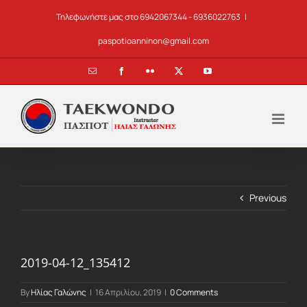
Skip
Τηλεφωνήστε μας στο 6942067344 - 6936022763
|
to
content
paspotioanninon@gmail.com
Email
Facebook
Flickr
X
YouTube
Previous
2019-04-12_135412
By
Ηλίας Γαλώνης
|
16 Απριλίου, 2019
|
0 Comments