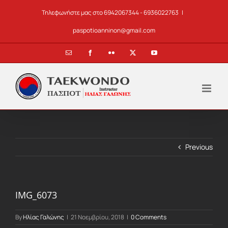
Skip
Τηλεφωνήστε μας στο 6942067344 - 6936022763
|
to
content
paspotioanninon@gmail.com
Email
Facebook
Flickr
X
YouTube
Previous
IMG_6073
By
Ηλίας Γαλώνης
|
21 Νοεμβρίου, 2018
|
0 Comments