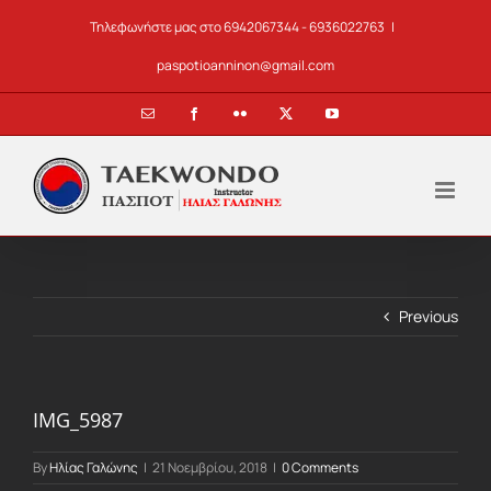
Skip
Τηλεφωνήστε μας στο 6942067344 - 6936022763
|
to
content
paspotioanninon@gmail.com
Email
Facebook
Flickr
X
YouTube
Previous
IMG_5987
By
Ηλίας Γαλώνης
|
21 Νοεμβρίου, 2018
|
0 Comments