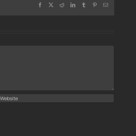
Facebook
X
Reddit
LinkedIn
Tumblr
Pinterest
Email