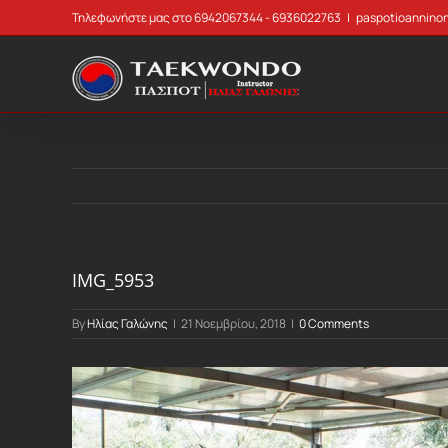
Skip
Τηλεφωνήστε μας στο 6942067344 - 6936022763
|
paspotioannino
to
content
IMG_5953
By
Ηλίας Γαλώνης
|
21 Νοεμβρίου, 2018
|
0 Comments