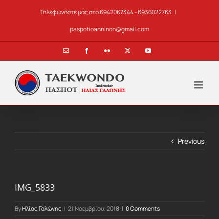
Skip
Τηλεφωνήστε μας στο 6942067344 - 6936022763
|
to
content
paspotioanninon@gmail.com
Email
Facebook
Flickr
X
YouTube
Previous
IMG_5833
By
Ηλίας Γαλώνης
|
21 Νοεμβρίου, 2018
|
0 Comments