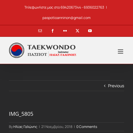
Skip
Τηλεφωνήστε μας στο 6942067344 - 6936022763
|
to
content
paspotioanninon@gmail.com
Email
Facebook
Flickr
X
YouTube
Previous
IMG_5805
By
Ηλίας Γαλώνης
|
21 Νοεμβρίου, 2018
|
0 Comments