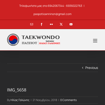
Skip
Τηλεφωνήστε μας στο 6942067344 - 6936022763
|
to
content
paspotioanninon@gmail.com
Email
Facebook
Flickr
X
YouTube
Previous
IMG_5658
By
Ηλίας Γαλώνης
|
21 Νοεμβρίου, 2018
|
0 Comments