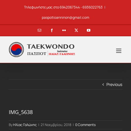
Skip
Τηλεφωνήστε μας στο 6942067344 - 6936022763
|
to
content
paspotioanninon@gmail.com
Email
Facebook
Flickr
X
YouTube
Previous
IMG_5638
By
Ηλίας Γαλώνης
|
21 Νοεμβρίου, 2018
|
0 Comments