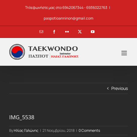
Skip
Τηλεφωνήστε μας στο 6942067344 - 6936022763
|
to
content
paspotioanninon@gmail.com
Email
Facebook
Flickr
X
YouTube
Previous
IMG_5538
By
Ηλίας Γαλώνης
|
21 Νοεμβρίου, 2018
|
0 Comments