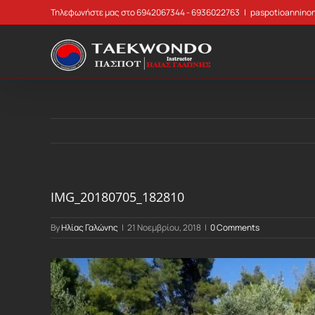
Skip
Τηλεφωνήστε μας στο 6942067344 - 6936022763
|
paspotioannino
to
content
IMG_20180705_182810
By
Ηλίας Γαλώνης
|
21 Νοεμβρίου, 2018
|
0 Comments