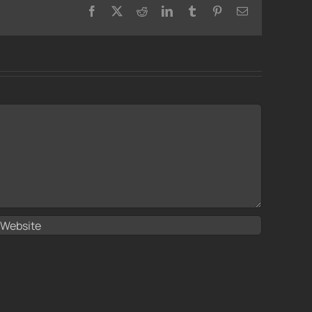
Facebook
X
Reddit
LinkedIn
Tumblr
Pinterest
Email