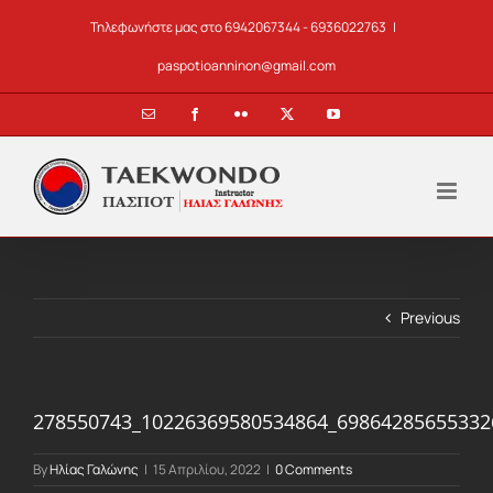
Skip
Τηλεφωνήστε μας στο 6942067344 - 6936022763
|
to
content
paspotioanninon@gmail.com
Email
Facebook
Flickr
X
YouTube
Previous
278550743_10226369580534864_69864285655332
By
Ηλίας Γαλώνης
|
15 Απριλίου, 2022
|
0 Comments