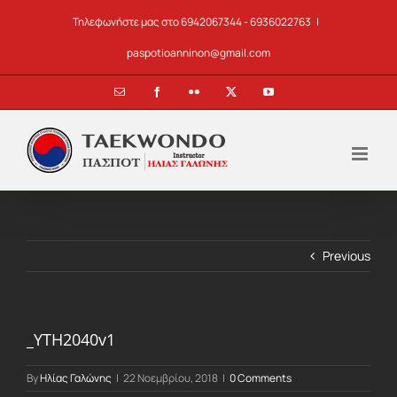
Skip
Τηλεφωνήστε μας στο 6942067344 - 6936022763
|
to
content
paspotioanninon@gmail.com
Email
Facebook
Flickr
X
YouTube
Previous
_YTH2040v1
By
Ηλίας Γαλώνης
|
22 Νοεμβρίου, 2018
|
0 Comments