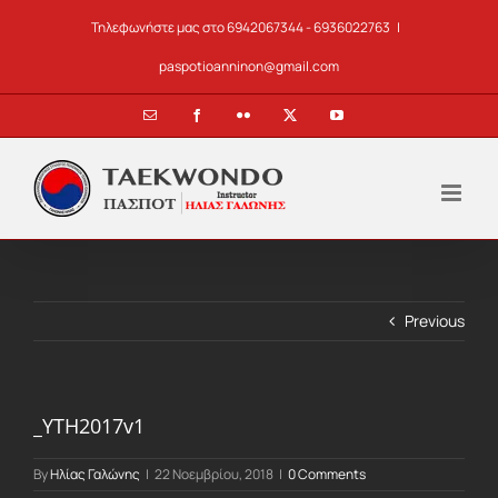
Skip
Τηλεφωνήστε μας στο 6942067344 - 6936022763
|
to
content
paspotioanninon@gmail.com
Email
Facebook
Flickr
X
YouTube
Previous
_YTH2017v1
By
Ηλίας Γαλώνης
|
22 Νοεμβρίου, 2018
|
0 Comments