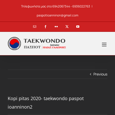
Skip
Τηλεφωνήστε μας στο 6942067344 - 6936022763
|
to
content
paspotioanninon@gmail.com
Email
Facebook
Flickr
X
YouTube
Previous
Kopi pitas 2020- taekwondo paspot
ioanninon2