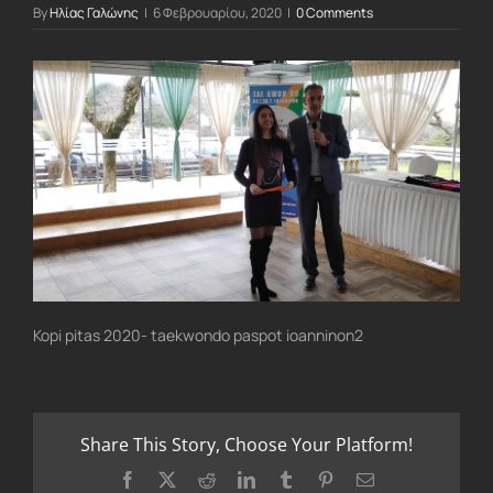
By
Ηλίας Γαλώνης
|
6 Φεβρουαρίου, 2020
|
0 Comments
Kopi pitas 2020- taekwondo paspot ioanninon2
Share This Story, Choose Your Platform!
Facebook
X
Reddit
LinkedIn
Tumblr
Pinterest
Email