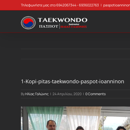
Skip
Τηλεφωνήστε μας στο 6942067344 - 6936022763
|
paspotioannino
to
content
1-Kopi-pitas-taekwondo-paspot-ioanninon
By
Ηλίας Γαλώνης
|
24 Απριλίου, 2020
|
0 Comments