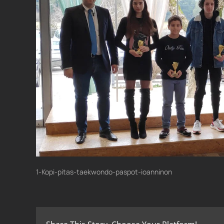
1-Kopi-pitas-taekwondo-paspot-ioanninon