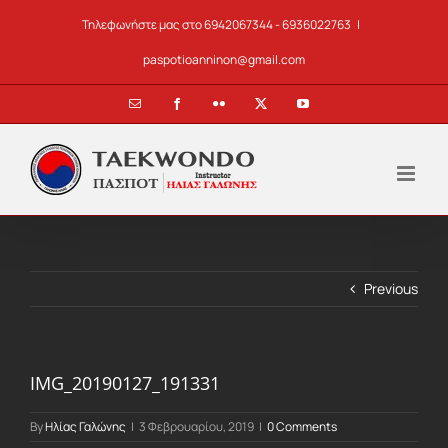
Skip
Τηλεφωνήστε μας στο 6942067344 - 6936022763
|
to
content
paspotioanninon@gmail.com
Email
Facebook
Flickr
X
YouTube
Previous
IMG_20190127_191331
By
Ηλίας Γαλώνης
|
3 Φεβρουαρίου, 2019
|
0 Comments