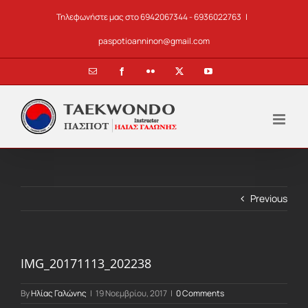
Skip
Τηλεφωνήστε μας στο 6942067344 - 6936022763
|
to
content
paspotioanninon@gmail.com
Email
Facebook
Flickr
X
YouTube
Previous
IMG_20171113_202238
By
Ηλίας Γαλώνης
|
19 Νοεμβρίου, 2017
|
0 Comments