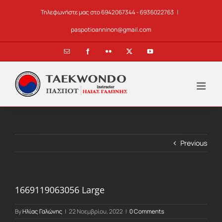
Skip
Τηλεφωνήστε μας στο 6942067344 - 6936022763
|
to
content
paspotioanninon@gmail.com
Email
Facebook
Flickr
X
YouTube
Previous
1669119063056 Large
By
Ηλίας Γαλώνης
|
22 Νοεμβρίου, 2022
|
0 Comments