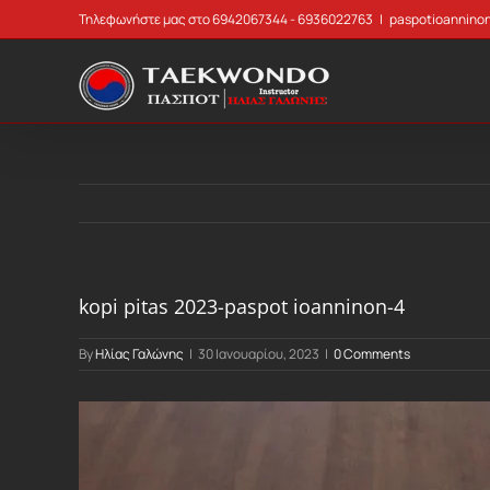
Skip
Τηλεφωνήστε μας στο 6942067344 - 6936022763
|
paspotioannino
to
content
kopi pitas 2023-paspot ioanninon-4
By
Ηλίας Γαλώνης
|
30 Ιανουαρίου, 2023
|
0 Comments