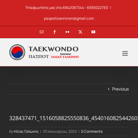
Skip
Τηλεφωνήστε μας στο 6942067344 - 6936022763
|
to
content
paspotioanninon@gmail.com
Email
Facebook
Flickr
X
YouTube
Previous
328437471_1516058825550836_454016082544260
By
Ηλίας Γαλώνης
|
30 Ιανουαρίου, 2023
|
0 Comments