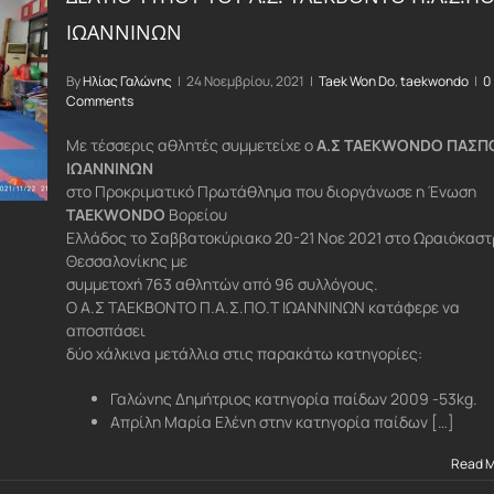
ΙΩΑΝΝΙΝΩΝ
By
Ηλίας Γαλώνης
|
24 Νοεμβρίου, 2021
|
Taek Won Do
,
taekwondo
|
0
Comments
Με τέσσερις αθλητές συμμετείχε ο
Α.Σ TAEKWONDO ΠΑΣΠ
ΙΩΑΝΝΙΝΩΝ
στο Προκριματικό Πρωτάθλημα που διοργάνωσε η Ένωση
TAEKWONDO
Βορείου
Ελλάδος το Σαββατοκύριακο 20-21 Νοε 2021 στο Ωραιόκαστ
Θεσσαλονίκης με
συμμετοχή 763 αθλητών από 96 συλλόγους.
Ο Α.Σ ΤΑΕΚΒΟΝΤΟ Π.Α.Σ.ΠΟ.Τ ΙΩΑΝΝΙΝΩΝ κατάφερε να
αποσπάσει
δύο χάλκινα μετάλλια στις παρακάτω κατηγορίες:
Γαλώνης Δημήτριος κατηγορία παίδων 2009 -53kg.
Απρίλη Μαρία Ελένη στην κατηγορία παίδων […]
Read 