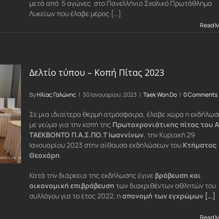
μετά από 5 αγώνες στο Πανελλήνιο Σχολικό Πρωτάθλημα
Λυκείων που έλαβε μέρος […]
Read 
Δελτίο τύπου – Κοπή Πίτας 2023
By
Ηλίας Γαλώνης
|
30 Ιανουαρίου, 2023
|
Taek Won Do
|
0 Comments
Σε μια ιδιαίτερα θερμή ατμόσφαιρα, έλαβε χώρα η εκδήλωσ
με γεύμα για την κοπή της
Πρωτοχρονιάτικης πίτας του Α
ΤΑΕΚΒΟΝΤΟ Π.Α.Σ.ΠΟ.Τ Ιωαννίνων
, την Κυριακή 29
Ιανουαρίου 2023 στην αίθουσα εκδηλώσεων του
Κτήματος
Θεοχάρη
.
Κατά την διάρκεια της εκδήλωσης έγινε
βράβευση και
οικονομική επιβράβευση
των διακριθέντων αθλητών του
συλλόγου για το έτος 2022, η
απονομή των εγχρώμων […]
Read 