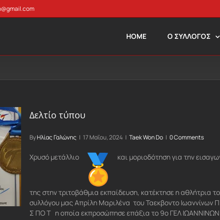
n@gmail.com
HOME
Ο ΣΥΛΛΟΓΟΣ
Δελτίο τύπου
By
Ηλίας Γαλώνης
|
17 Μαΐου, 2024
|
Taek Won Do
|
0 Comments
Χρυσό μετάλλιο
και μοριοδότηση για την εισαγω
της στην τριτοβάθμια εκπαίδευση, κατέκτησε η αθλήτρια τ
συλλόγου μας Απρίλη Μαριλένα του Ταεκβοντο Ιωαννίνων Π
Σ ΠΟ Τ η οποία εκπροσώπησε επάξια το 9ο ΓΕΛ ΙΩΑΝΝΙΝΩΝ 