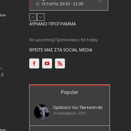
Ανδρών - Γυναικών
ΤΕΤΑΡΤΗ, 20:15 - 21:30
More
ΑΓΩΝΙΣΤΙΚΟ
Aρχάριοι
ΑΥΡΙΑΝΟ ΠΡΟΓΡΑΜΜΑ
ΤΕΤΑΡΤΗ, 17:00 - 18:00
ΠΑΡΑΔΟΣΙΑΚΟ
No upcoming Προπονήσεις for today
ΒΡΕΙΤΕ ΜΑΣ ΣΤΑ SOCIAL MEDIA
η
.Σ
Popular
Ορολογία του Tae kwon do
24 Δεκεμβρίου, 2015
More