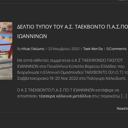
ΔΕΛΤΙΟ ΤΥΠΟΥ ΤΟΥ Α.Σ. ΤΑΕΚΒΟΝΤΟ Π.Α.Σ.ΠΟ
ΙΩΑΝΝΙΝΩΝ
By
Ηλίας Γαλώνης
|
22 Νοεμβρίου, 2022
|
Taek Won Do
|
0 Comments
Με
επτά
αθλητές συμμετείχε ο Α.Σ TAEKWONDO ΠΑΣΠΟΤ
ΙΩΑΝΝΙΝΩΝ
στο Πανελλήνιο Κύπελλο Βορείου Ελλάδος που
διοργάνωσε η Ελληνική
Ομοσπονδία ΤΑΕΚΒΟΝΤΟ (ΕΛ.Ο.Τ) τ
Σαββατοκύριακο
19-20
Νοε
202
2
στο
Πολύγυρο Χαλκιδικής.
Ο Α.Σ ΤΑΕΚΒΟΝΤΟ Π.Α.Σ.ΠΟ.Τ ΙΩΑΝΝΙΝΩΝ κατάφερε να
αποσπάσει
τέσσερα
χάλκινα μετάλλια
στις παρακάτω […]
Read 