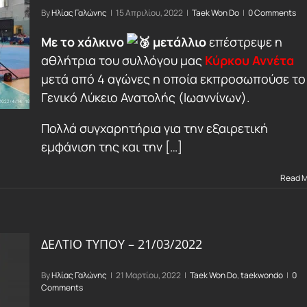
By
Ηλίας Γαλώνης
|
15 Απριλίου, 2022
|
Taek Won Do
|
0 Comments
Με το χάλκινο
μετάλλιο
επέστρεψε η
αθλήτρια του συλλόγου μας
Κύρκου Αννέτα
μετά από 4 αγώνες η οποία εκπροσωπούσε το
Γενικό Λύκειο Ανατολής (Ιωαννίνων).
Πολλά συγχαρητήρια για την εξαιρετική
εμφάνιση της και την […]
Read 
ΔΕΛΤΙΟ ΤΥΠΟΥ – 21/03/2022
By
Ηλίας Γαλώνης
|
21 Μαρτίου, 2022
|
Taek Won Do
,
taekwondo
|
0
Comments