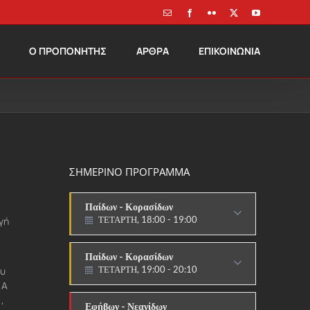
Email
Facebook
Flickr
X
YouTube
Ο ΠΡΟΠΟΝΗΤΗΣ
ΑΡΘΡΑ
ΕΠΙΚΟΙΝΩΝΙΑ
Παίδων - Κορασίδων
ΣΗΜΕΡΙΝΟ ΠΡΟΓΡΑΜΜΑ
ΤΕΤΑΡΤΗ, 18:00 - 19:00
ΠΑΡΑΔΟΣΙΑΚΟ
Παίδων - Κορασίδων
γή
ΤΕΤΑΡΤΗ, 19:00 - 20:10
ΣΤΟΧΟΙ-ΑΣΠΙΔΕΣ
Εφήβων - Νεανίδων
ου
ΤΕΤΑΡΤΗ, 20:10 - 21:30
 Α
ΑΓΩΝΙΣΤΙΚΟ
,