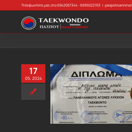
Skip
Τηλεφωνήστε μας στο 6942067344 - 6936022763
|
paspotioannino
to
content
17
05, 2024