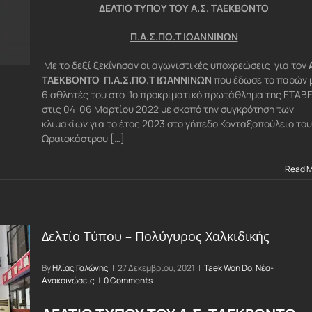
ΔΕΛΤΙΟ ΤΥΠΟΥ ΤΟΥ Α.Σ. ΤΑΕΚΒΟΝΤΟ
Π.Α.Σ.ΠΟ.Τ ΙΩΑΝΝΙΝΩΝ
Με το δεξί ξεκίνησαν οι αγωνιστικές υποχρεώσεις για τον
ΤΑΕΚΒΟΝΤΟ Π.Α.Σ.ΠΟ.Τ ΙΩΑΝΝΙΝΩΝ
που έδωσε το παρών 
6 αθλητές του στο 1ο προκριματικό πρωτάθλημα της ΕΤΑΒ
στις 04-06 Μαρτίου 2022 με σκοπό την συγκρότηση των
κλιμακίων για το έτος 2023 στο γήπεδο Κονταξοπούλειο του
Ωραιοκάστρου […]
Read 
Δελτίο Τύπου – Πολύγυρος Χαλκιδικής
By
Ηλίας Γαλώνης
|
27 Δεκεμβρίου, 2021
|
Taek Won Do
,
Νέα-
Ανακοινώσεις
|
0 Comments