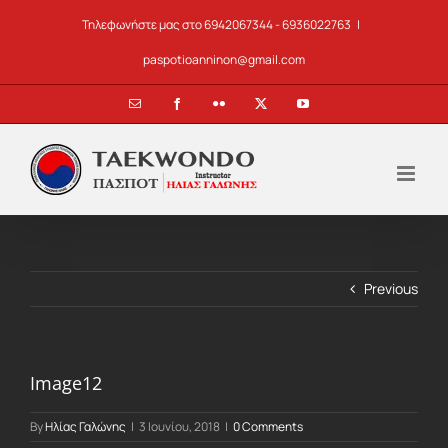
Skip
Τηλεφωνήστε μας στο 6942067344 - 6936022763
|
to
content
paspotioanninon@gmail.com
Email
Facebook
Flickr
X
YouTube
Previous
Image12
By
Ηλίας Γαλώνης
|
3 Ιουνίου, 2018
|
0 Comments